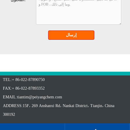
إرسال
TEL:+ 86-022-87890750
FAX:+ 86-022-87893352
EMAIL:
tiantim@peiyangchem.com
ADDRESS:15F، 269 Anshanxi Rd، Nankai District، Tianjin، China
300192