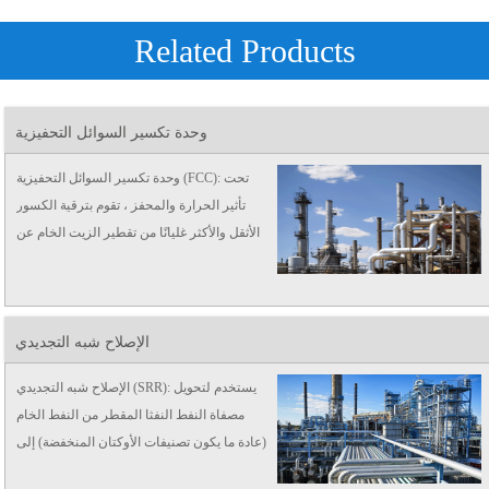
Related Products
وحدة تكسير السوائل التحفيزية
وحدة تكسير السوائل التحفيزية (FCC): تحت
تأثير الحرارة والمحفز ، تقوم بترقية الكسور
الأثقل والأكثر غليانًا من تقطير الزيت الخام عن
طريق تحويلها إلى بخار أخف وأقل بوا ...
الإصلاح شبه التجديدي
الإصلاح شبه التجديدي (SRR): يستخدم لتحويل
مصفاة النفط النفثا المقطر من النفط الخام
(عادة ما يكون تصنيفات الأوكتان المنخفضة) إلى
منتجات سائلة عالية الأوكتان تسمى "إصلاحات"