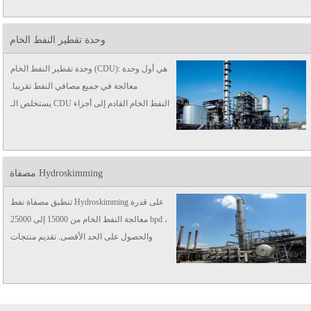
، والتي ...
وحدة تقطير النفط الخام
وحدة تقطير النفط الخام (CDU): هي أول وحدة
معالجة في جميع مصافي النفط تقريبا.
يستخلص الـ CDU النفط الخام القادم إلى أجزاء
مختلفة من نطاقات الغليان المختلفة ، كل من
whi ...
مصفاة Hydroskimming
تنطبق مصفاة نفط Hydroskimming على قدرة
معالجة النفط الخام من 15000 إلى 25000 bpd ،
والحصول على الحد الأقصى. تقديم منتجات
مختلفة.