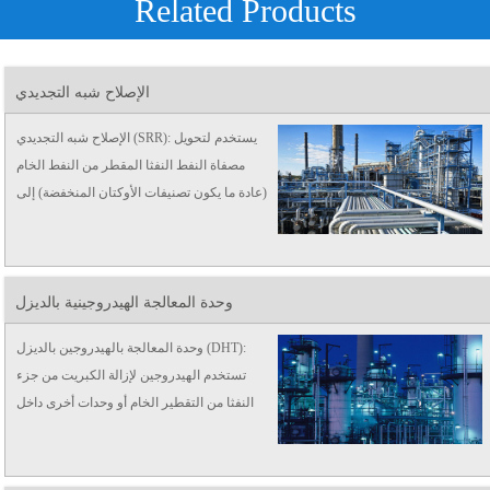
Related Products
الإصلاح شبه التجديدي
الإصلاح شبه التجديدي (SRR): يستخدم لتحويل
مصفاة النفط النفثا المقطر من النفط الخام
(عادة ما يكون تصنيفات الأوكتان المنخفضة) إلى
منتجات سائلة عالية الأوكتان تسمى "إصلاحات"
، والتي ...
وحدة المعالجة الهيدروجينية بالديزل
وحدة المعالجة بالهيدروجين بالديزل (DHT):
تستخدم الهيدروجين لإزالة الكبريت من جزء
النفثا من التقطير الخام أو وحدات أخرى داخل
المصفاة.