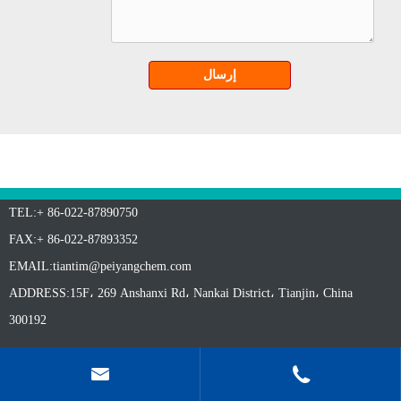
إرسال
TEL:+ 86-022-87890750
FAX:+ 86-022-87893352
EMAIL:
tiantim@peiyangchem.com
ADDRESS:15F، 269 Anshanxi Rd، Nankai District، Tianjin، China
300192

