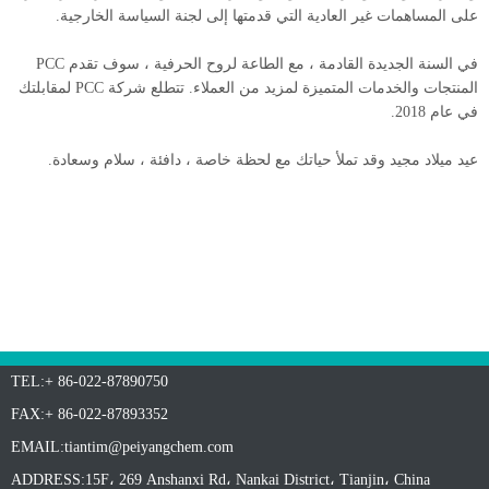
على المساهمات غير العادية التي قدمتها إلى لجنة السياسة الخارجية.
في السنة الجديدة القادمة ، مع الطاعة لروح الحرفية ، سوف تقدم PCC
المنتجات والخدمات المتميزة لمزيد من العملاء. تتطلع شركة PCC لمقابلتك
في عام 2018.
عيد ميلاد مجيد وقد تملأ حياتك مع لحظة خاصة ، دافئة ، سلام وسعادة.
TEL:+ 86-022-87890750
FAX:+ 86-022-87893352
EMAIL:
tiantim@peiyangchem.com
ADDRESS:15F، 269 Anshanxi Rd، Nankai District، Tianjin، China