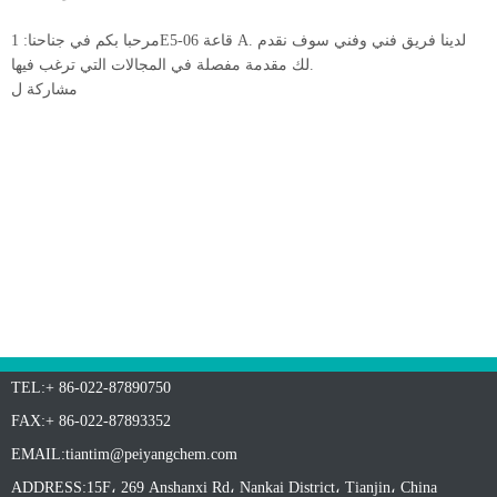
مرحبا بكم في جناحنا: 1E5-06 قاعة A. لدينا فريق فني وفني سوف نقدم
لك مقدمة مفصلة في المجالات التي ترغب فيها.
مشاركة ل
TEL:+ 86-022-87890750
FAX:+ 86-022-87893352
EMAIL:
tiantim@peiyangchem.com
ADDRESS:15F، 269 Anshanxi Rd، Nankai District، Tianjin، China