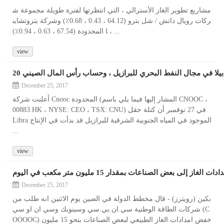
مشاريع تطوير الغاز الأسترالي ، التي انتظرتها لفترة طويلة مجموعة ش
ركات رويال داتش / شل بترو (64.12 ، 0.43 ، 0.68٪) وشركة بتروتشاين
ا المحدودة (67.54 ، 0.63 ، 0.94٪) ، ...
view
December 25, 2017
أعلنت شركة Cnooc المحدودة (المشار إليها فيما يلي باسم CNOOC ،
00883.HK ، NYSE: CEO ، TSX: CNU) في 27 نوفمبر أن كتلة حقل
Libra الموجود في المياه الجنوبية الشرقية للبرازيل قد بدأت في الإنتاج
...
view
بعض الصناعات بمقدار 15 مليون متر مكعب في اليوم
December 25, 2017
بكين (رويترز) - قال مخطط الدولة في الصين يوم الاثنين انه طلب من
شركات الطاقة الوطنية سي.ان.بي.سي وسينوبك وسي ان او سي (C
OOOOC) خفض امدادات الغاز الطبيعي لبعض الصناعات بنحو 15 مليون