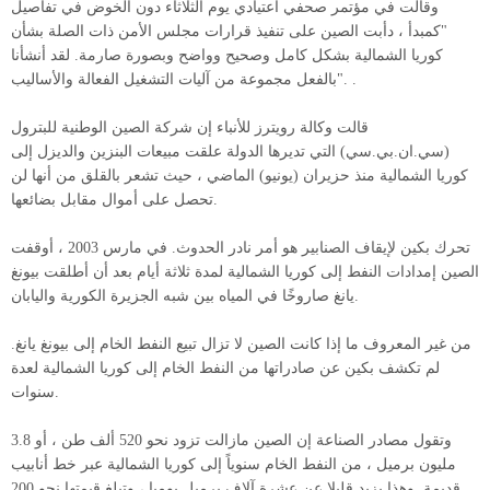
وقالت في مؤتمر صحفي اعتيادي يوم الثلاثاء دون الخوض في تفاصيل
"كمبدأ ، دأبت الصين على تنفيذ قرارات مجلس الأمن ذات الصلة بشأن
كوريا الشمالية بشكل كامل وصحيح وواضح وبصورة صارمة. لقد أنشأنا
بالفعل مجموعة من آليات التشغيل الفعالة والأساليب". .
قالت وكالة رويترز للأنباء إن شركة الصين الوطنية للبترول
(سي.ان.بي.سي) التي تديرها الدولة علقت مبيعات البنزين والديزل إلى
كوريا الشمالية منذ حزيران (يونيو) الماضي ، حيث تشعر بالقلق من أنها لن
تحصل على أموال مقابل بضائعها.
تحرك بكين لإيقاف الصنابير هو أمر نادر الحدوث. في مارس 2003 ، أوقفت
الصين إمدادات النفط إلى كوريا الشمالية لمدة ثلاثة أيام بعد أن أطلقت بيونغ
يانغ صاروخًا في المياه بين شبه الجزيرة الكورية واليابان.
من غير المعروف ما إذا كانت الصين لا تزال تبيع النفط الخام إلى بيونغ يانغ.
لم تكشف بكين عن صادراتها من النفط الخام إلى كوريا الشمالية لعدة
سنوات.
وتقول مصادر الصناعة إن الصين مازالت تزود نحو 520 ألف طن ، أو 3.8
مليون برميل ، من النفط الخام سنوياً إلى كوريا الشمالية عبر خط أنابيب
قديمة. وهذا يزيد قليلا عن عشرة آلاف برميل يوميا ، وتبلغ قيمتها نحو 200