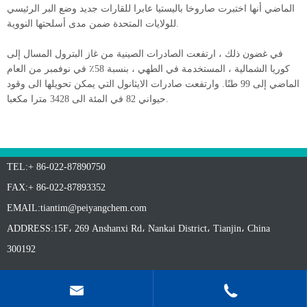
الماضي أنها اختبرت صاروخا باليستيا عابرا للقارات جديد وضع البر الرئيسي
للولايات المتحدة ضمن مدى أسلحتها النووية.
في غضون ذلك ، ارتفعت الصادرات الصينية من غاز البترول المسال إلى
كوريا الشمالية ، المستخدمة في الطهي ، بنسبة 58٪ في نوفمبر من العام
الماضي إلى 99 طنًا. وارتفعت صادرات الايثانول التي يمكن تحويلها الى وقود
حيواني 82 في المئة الى 3428 مترا مكعبا.
TEL:+ 86-022-87890750
FAX:+ 86-022-87893352
EMAIL:
tiantim@peiyangchem.com
ADDRESS:15F، 269 Anshanxi Rd، Nankai District، Tianjin، China
300192

