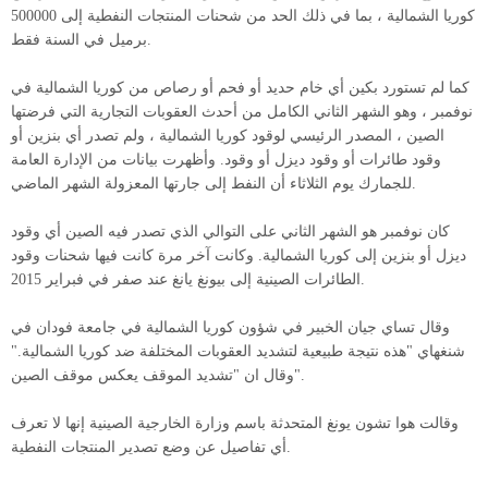
كوريا الشمالية ، بما في ذلك الحد من شحنات المنتجات النفطية إلى 500000
برميل في السنة فقط.
كما لم تستورد بكين أي خام حديد أو فحم أو رصاص من كوريا الشمالية في
نوفمبر ، وهو الشهر الثاني الكامل من أحدث العقوبات التجارية التي فرضتها
الصين ، المصدر الرئيسي لوقود كوريا الشمالية ، ولم تصدر أي بنزين أو
وقود طائرات أو وقود ديزل أو وقود. وأظهرت بيانات من الإدارة العامة
للجمارك يوم الثلاثاء أن النفط إلى جارتها المعزولة الشهر الماضي.
كان نوفمبر هو الشهر الثاني على التوالي الذي تصدر فيه الصين أي وقود
ديزل أو بنزين إلى كوريا الشمالية. وكانت آخر مرة كانت فيها شحنات وقود
الطائرات الصينية إلى بيونغ يانغ عند صفر في فبراير 2015.
وقال تساي جيان الخبير في شؤون كوريا الشمالية في جامعة فودان في
شنغهاي "هذه نتيجة طبيعية لتشديد العقوبات المختلفة ضد كوريا الشمالية."
وقال ان "تشديد الموقف يعكس موقف الصين".
وقالت هوا تشون يونغ المتحدثة باسم وزارة الخارجية الصينية إنها لا تعرف
أي تفاصيل عن وضع تصدير المنتجات النفطية.